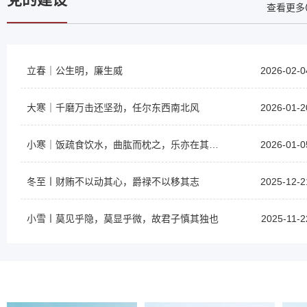
查看更多
立春｜公生明，廉生威
2026-02-0
大寒｜千磨万击还坚劲，任尔东西南北风
2026-01-2
小寒｜饭疏食饮水，曲肱而枕之，乐亦在其中矣
2026-01-0
冬至丨财贿不以动其心，爵禄不以移其志
2025-12-2
小雪丨莫见乎隐，莫显乎微，故君子慎其独也
2025-11-2